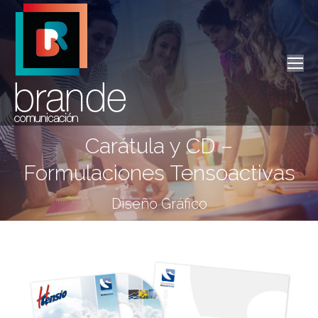
Carátula y CD –
Formulaciones Tensoactivas
Estás aquí:
Diseño Gráfico