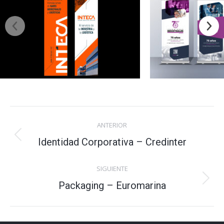
Navegación
ANTERIOR
entre
Identidad Corporativa – Credinter
Proyecto
anterior
proyectos
SIGUIENTE
Packaging – Euromarina
Proyecto
siguiente