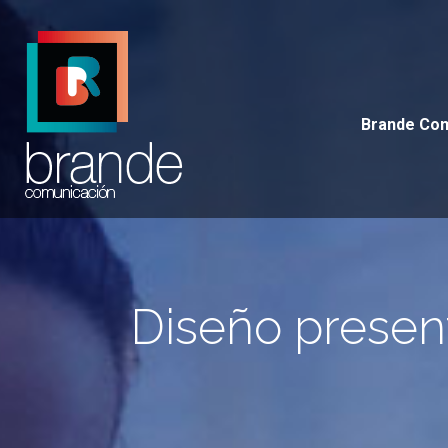
Brande 
Brande Co
Diseño presen