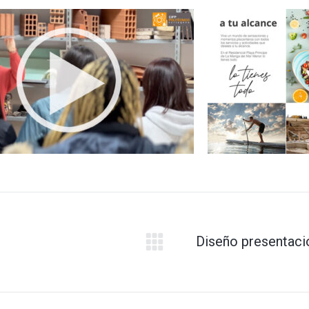
eo corporativo Centro de
Diseño de 
ñanza CIFP Politécnico de
i
Cartagena
rafía y Vídeo Publicitario
,
Multimedia
Diseño presentaci
Proyecto
siguiente