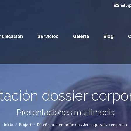
info
Comunicación
Servicios
Galería
Blog
municación
Servicios
Galería
Blog
C
tación dossier corpo
Estás aquí:
Presentaciones multimedia
Inicio
Project
Diseño presentación dossier corporativo empresa