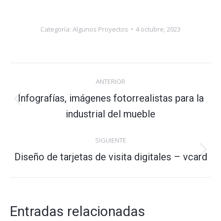
Categoría:
Algunos Proyectos
4 octubre, 2023
Navegación
ANTERIOR
entre
Infografías, imágenes fotorrealistas para la
Publicación
industrial del mueble
publicaciones
anterior:
SIGUIENTE
Diseño de tarjetas de visita digitales – vcard
Publicación
siguiente:
Entradas relacionadas