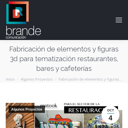
Fabricación de elementos y figuras
3d para tematización restaurantes,
bares y cafeterías
Estás aquí:
Inicio
Algunos Proyectos
Fabricación de elementos y figuras…
Algunos Proyectos
OCT
4