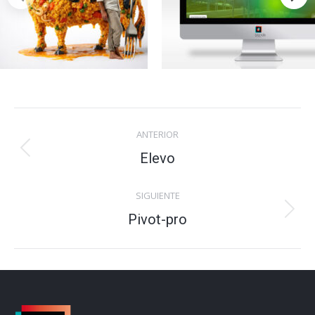
Navegación
ANTERIOR
entre
Elevo
Proyecto
anterior
proyectos
SIGUIENTE
Pivot-pro
Proyecto
siguiente