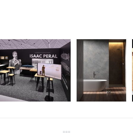
Imágenes
virtuales y
montaje de
ación en 3D de stand de
ambientes
 ideado sobre papel
para la
Modelado 3D
industria del
mueble
Modelado 3D