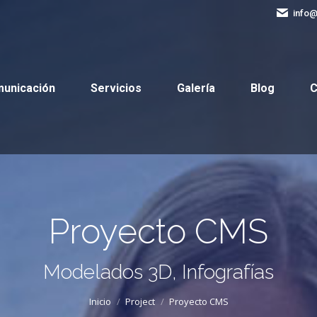
info
Comunicación
Servicios
Galería
Blog
municación
Servicios
Galería
Blog
C
Proyecto CMS
Estás aquí:
Modelados 3D, Infografías
Inicio
Project
Proyecto CMS