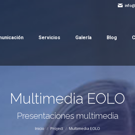
info
Comunicación
Servicios
Galería
Blog
municación
Servicios
Galería
Blog
C
Multimedia EOLO
Estás aquí:
Presentaciones multimedia
Inicio
Project
Multimedia EOLO