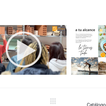
eo corporativo Centro de
Diseño de 
ñanza CIFP Politécnico de
i
Cartagena
rafía y Vídeo Publicitario
,
Multimedia
Catálogo
Proyecto