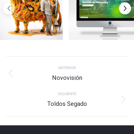
Navegación
ANTERIOR
entre
Novovisión
Proyecto
anterior
proyectos
SIGUIENTE
Toldos Segado
Proyecto
siguiente