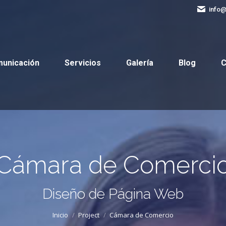
info
Comunicación
Servicios
Galería
Blog
municación
Servicios
Galería
Blog
C
Cámara de Comerci
Estás aquí:
Diseño de Página Web
Inicio
Project
Cámara de Comercio