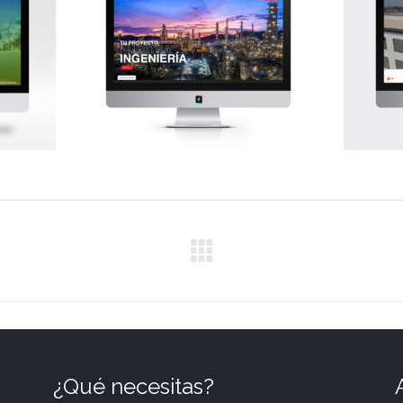
eb
Diseño de página web
Di
as
Tramita Ingeniería
Diseño Web
Proyecto
siguiente
¿Qué necesitas?